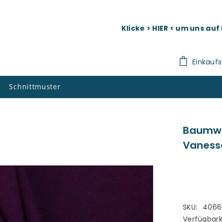
Klicke > HIER < um uns au
Einkauf
Schnittmuster
Baumwol
Vaness
SKU:
4066
Verfügbark