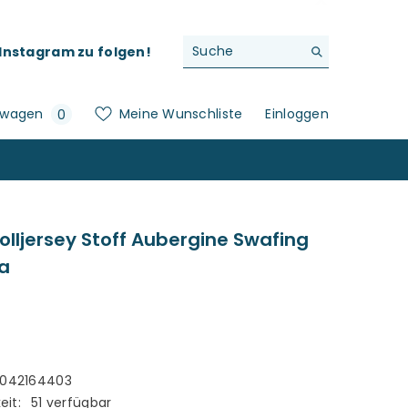
f Instagram zu folgen!
0
swagen
Meine Wunschliste
Einloggen
0
Artikel
ljersey Stoff Aubergine Swafing
a
042164403
eit:
51 verfügbar