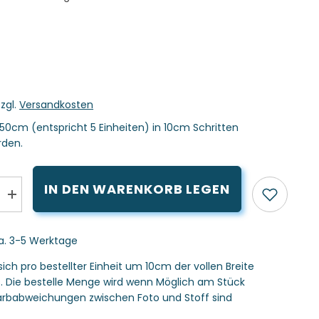
zzgl.
Versandkosten
50cm (entspricht 5 Einheiten) in 10cm Schritten
rden.
IN DEN WARENKORB LEGEN
Menge
erhöhen
für
ersey
Baumwolljersey
ca. 3-5 Werktage
Stoff
aubergine
Swafing
sich pro bestellter Einheit um 10cm der vollen Breite
Vanessa
s. Die bestelle Menge wird wenn Möglich am Stück
 Farbabweichungen zwischen Foto und Stoff sind