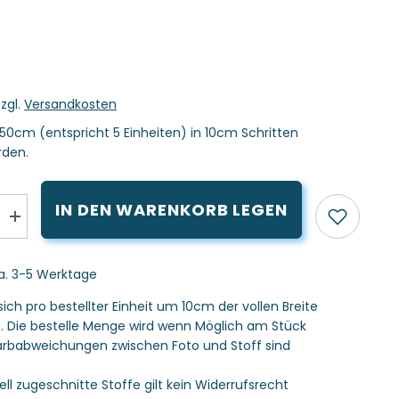
zzgl.
Versandkosten
50cm (entspricht 5 Einheiten) in 10cm Schritten
rden.
IN DEN WARENKORB LEGEN
Menge
erhöhen
für
Kunstleder
ca. 3-5 Werktage
Elvis
schwarz
sich pro bestellter Einheit um 10cm der vollen Breite
s. Die bestelle Menge wird wenn Möglich am Stück
 Farbabweichungen zwischen Foto und Stoff sind
uell zugeschnitte Stoffe gilt kein Widerrufsrecht