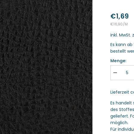
€1,69
STÜCKPREIS
PRO
€16,90
/
M
inkl. MwSt. 
Es kann ab 
bestellt we
Menge:
Menge
verringern
für
Kunstleder
Lieferzeit 
Elvis
schwarz
Es handelt 
des Stoffe
geliefert.
möglich.
Für individ