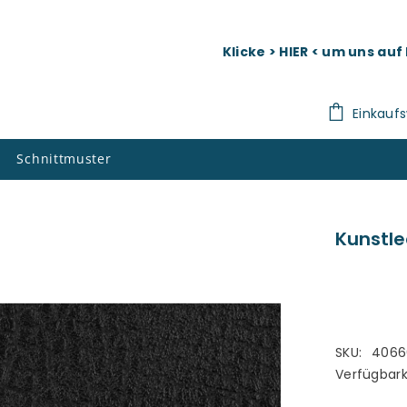
Klicke > HIER < um uns au
Einkauf
Schnittmuster
Kunstle
SKU:
4066
Verfügbark