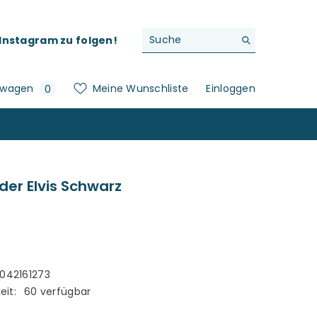
f Instagram zu folgen!
0
swagen
Meine Wunschliste
Einloggen
0
Artikel
der Elvis Schwarz
042161273
eit:
60 verfügbar