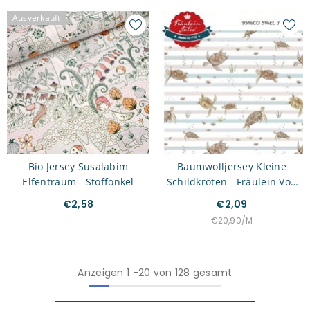
Ausverkauft
Bio Jersey Susalabim
Baumwolljersey Kleine
Elfentraum - Stoffonkel
Schildkröten - Fräulein Von
Julie
€2,58
€2,09
STÜCKPREIS
PRO
€20,90
/
M
Anzeigen
1
-
20
von 128 gesamt