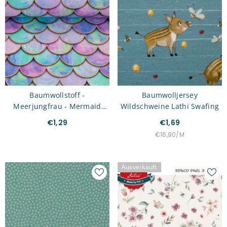
Baumwollstoff -
Baumwolljersey
Meerjungfrau - Mermaid
Wildschweine Lathi Swafing
Bunt Swafing
€1,29
€1,69
STÜCKPREIS
PRO
€16,90
/
M
Ausverkauft