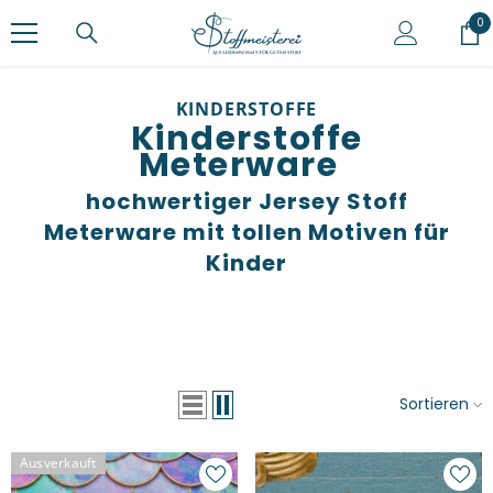
ZUM INHALT SPRINGEN
0
0
Ar
KINDERSTOFFE
Kinderstoffe
Meterware
hochwertiger Jersey Stoff
Meterware mit tollen Motiven für
Kinder
Sortieren
Ausverkauft