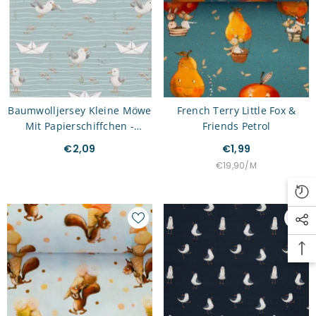
Baumwolljersey Kleine Möwe
French Terry Little Fox &
Mit Papierschiffchen -
Friends Petrol
Fräulein Von Julie
€2,09
€1,99
STÜCKPREIS
PRO
€19,90
/
M