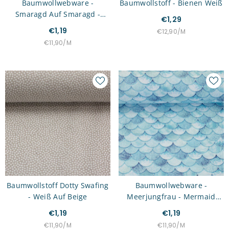
Baumwollwebware -
Baumwollstoff - Bienen Weiß
Smaragd Auf Smaragd -
€1,29
Dotty Swafing
€1,19
STÜCKPREIS
PRO
€12,90
/
M
STÜCKPREIS
PRO
€11,90
/
M
Baumwollstoff Dotty Swafing
Baumwollwebware -
- Weiß Auf Beige
Meerjungfrau - Mermaid
Türkis Swafing
€1,19
€1,19
STÜCKPREIS
PRO
STÜCKPREIS
PRO
€11,90
/
M
€11,90
/
M