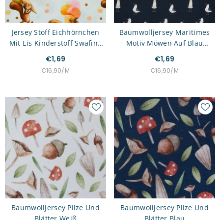
Jersey Stoff Eichhörnchen
Baumwolljersey Maritimes
Mit Eis Kinderstoff Swafing
Motiv Möwen Auf Blau
Girona
Aurich Swafing
€1,69
€1,69
STÜCKPREIS
PRO
STÜCKPREIS
PRO
€16,90
/
M
€16,90
/
M
Baumwolljersey Pilze Und
Baumwolljersey Pilze Und
Blätter Weiß
Blätter Blau