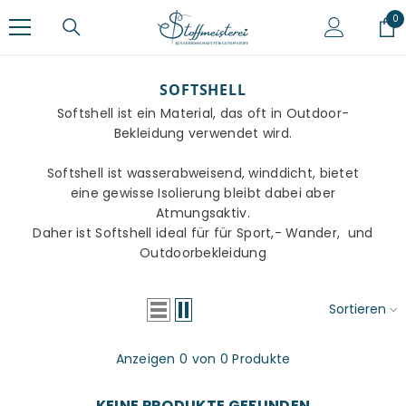
ZUM INHALT SPRINGEN
0
0
Ar
SOFTSHELL
Softshell ist ein Material, das oft in Outdoor-
Bekleidung verwendet wird.
Softshell ist wasserabweisend, winddicht, bietet
eine gewisse Isolierung bleibt dabei aber
Atmungsaktiv.
Daher ist Softshell ideal für für Sport,- Wander, und
Outdoorbekleidung
Sortieren
Anzeigen 0 von 0 Produkte
KEINE PRODUKTE GEFUNDEN