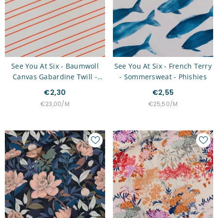
See You At Six - Baumwoll
See You At Six - French Terry
Canvas Gabardine Twill -
- Sommersweat - Phishies
Horizontals
€2,30
€2,55
STÜCKPREIS
PRO
STÜCKPREIS
PRO
€23,00
/
M
€25,50
/
M