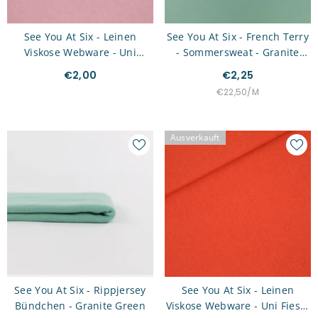
See You At Six - Leinen
See You At Six - French Terry
Viskose Webware - Uni
- Sommersweat - Granite
Zephyr Rosa
Green Uni
€2,00
€2,25
STÜCKPREIS
PRO
€22,50
/
M
Ausverkauft
See You At Six - Rippjersey
See You At Six - Leinen
Bündchen - Granite Green
Viskose Webware - Uni Fiesta