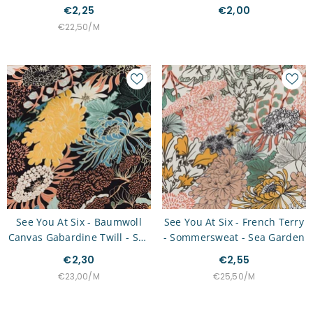
Rot
€2,25
€2,00
STÜCKPREIS
PRO
€22,50
/
M
See You At Six - Baumwoll
See You At Six - French Terry
Canvas Gabardine Twill - Sea
- Sommersweat - Sea Garden
Garden
€2,30
€2,55
STÜCKPREIS
PRO
STÜCKPREIS
PRO
€23,00
/
M
€25,50
/
M