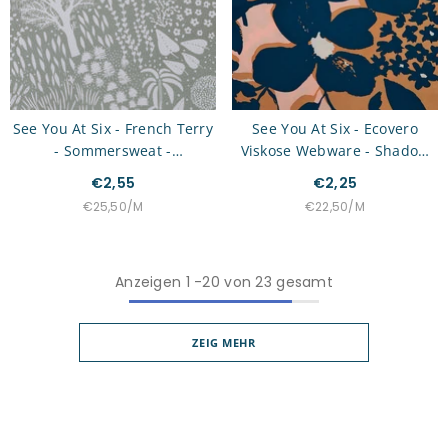
See You At Six - French Terry
See You At Six - Ecovero
- Sommersweat -
Viskose Webware - Shadow
Wonderland
Flower
€2,55
€2,25
STÜCKPREIS
PRO
STÜCKPREIS
PRO
€25,50
/
M
€22,50
/
M
Anzeigen
1
-
20
von 23 gesamt
ZEIG MEHR