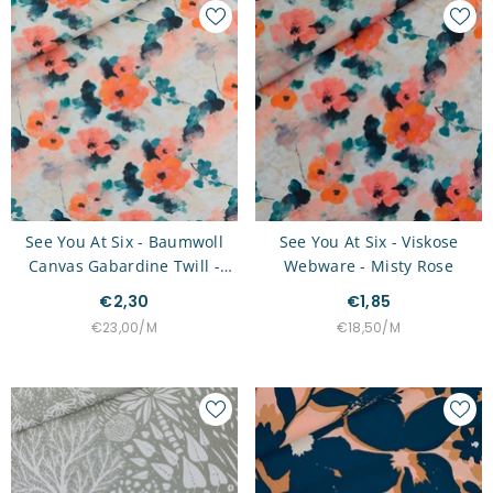
See You At Six - Baumwoll
See You At Six - Viskose
Canvas Gabardine Twill -
Webware - Misty Rose
Misty Rose
€2,30
€1,85
STÜCKPREIS
PRO
STÜCKPREIS
PRO
€23,00
/
M
€18,50
/
M