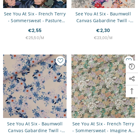
See You At Six - French Terry
See You At Six - Baumwoll
- Sommersweat - Pasture
Canvas Gabardine Twill -
Rose
Wild Flowers
€2,55
€2,30
STÜCKPREIS
PRO
STÜCKPREIS
PRO
€25,50
/
M
€23,00
/
M
See You At Six - Baumwoll
See You At Six - French Terry
Canvas Gabardine Twill -
- Sommersweat - Imagine All
Beach Rose
The Flowers