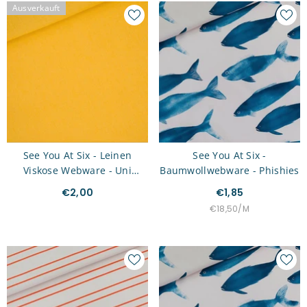
Ausverkauft
See You At Six - Leinen
See You At Six -
Viskose Webware - Uni
Baumwollwebware - Phishies
Zitronengelb
€2,00
€1,85
STÜCKPREIS
PRO
€18,50
/
M