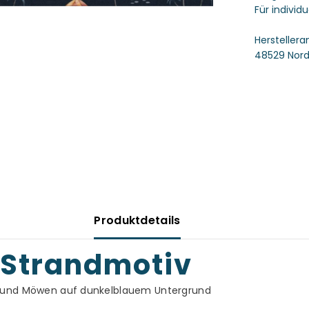
Für individ
Swafing
Hersteller
48529 Nord
Produktdetails
t Strandmotiv
n und Möwen auf dunkelblauem Untergrund