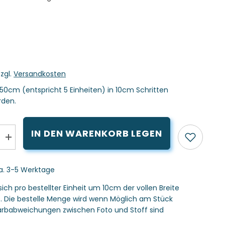
zzgl.
Versandkosten
50cm (entspricht 5 Einheiten) in 10cm Schritten
rden.
IN DEN WARENKORB LEGEN
Menge
erhöhen
für
ersey
Baumwolljersey
ca. 3-5 Werktage
Maritimes
Motiv
Krabben
sich pro bestellter Einheit um 10cm der vollen Breite
Palmen
s. Die bestelle Menge wird wenn Möglich am Stück
und
Möwen
 Farbabweichungen zwischen Foto und Stoff sind
blau
Aurich