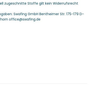
uell zugeschnitte Stoffe gilt kein Widerrufsrecht
Swafing
angaben:
Swafing GmbH Bentheimer Str. 175-179 D-
horn office@swafing.de