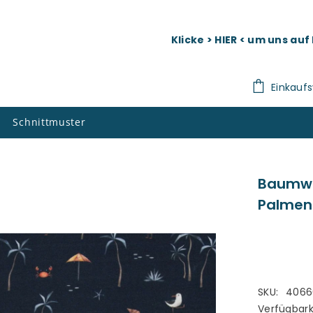
Klicke > HIER < um uns au
Einkauf
Schnittmuster
Baumwol
Palmen
SKU:
4066
Verfügbark