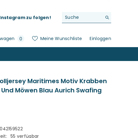
f Instagram zu folgen!
0
swagen
Meine Wunschliste
Einloggen
0
Artikel
ljersey Maritimes Motiv Krabben
 Und Möwen Blau Aurich Swafing
042159522
eit:
55 verfügbar