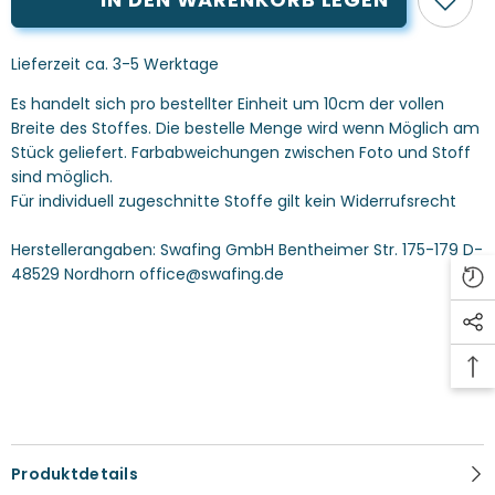
Fahnentuch
Fahnentuch
navy
navy
blau
blau
Lieferzeit ca. 3-5 Werktage
Es handelt sich pro bestellter Einheit um 10cm der vollen
Breite des Stoffes. Die bestelle Menge wird wenn Möglich am
Stück geliefert. Farbabweichungen zwischen Foto und Stoff
sind möglich.
Für individuell zugeschnitte Stoffe gilt kein Widerrufsrecht
Herstellerangaben:
Swafing GmbH Bentheimer Str. 175-179 D-
48529 Nordhorn office@swafing.de
Produktdetails