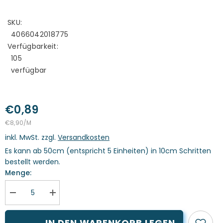
SKU:
4066042018775
Verfügbarkeit:
105
verfügbar
€0,89
STÜCKPREIS
PRO
€8,90
/
M
inkl. MwSt. zzgl.
Versandkosten
Es kann ab 50cm (entspricht 5 Einheiten) in 10cm Schritten
bestellt werden.
Menge:
Menge
Menge
verringern
erhöhen
für
für
Baumwollstoff
Baumwollstoff
IN DEN WARENKORB LEGEN