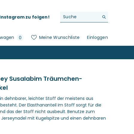
f Instagram zu folgen!
0
swagen
Meine Wunschliste
Einloggen
0
Artikel
rsey Susalabim Träumchen-
kel
ein dehnbarer, leichter Stoff der meistens aus
esteht. Der Elasthananteil im Stoff sorgt für die
 und das der Stoff nicht ausbeult. Benutze zum
 Jerseynadel mit Kugelspitze und einen dehnbaren