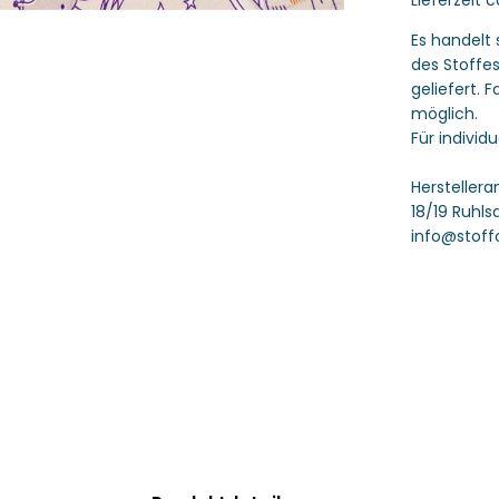
Jersey
Susalabim
Träumchen
Es handelt 
Stoffonkel
des Stoffe
geliefert.
möglich.
Für individ
Hersteller
18/19 Ruhls
info@stoff