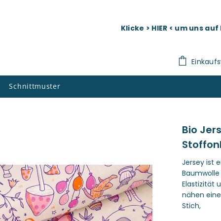
Klicke > HIER < um uns au
Einkauf
Schnittmuster
Bio Je
Stoffon
Jersey ist 
Baumwolle b
Elastizität
nähen eine
Stich,