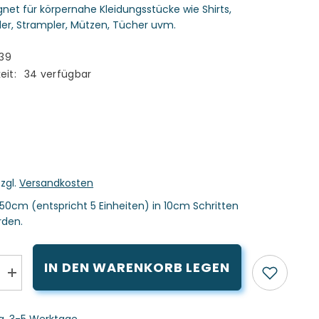
net für körpernahe Kleidungsstücke wie Shirts,
der, Strampler, Mützen, Tücher uvm.
39
eit:
34 verfügbar
O
zzgl.
Versandkosten
50cm (entspricht 5 Einheiten) in 10cm Schritten
rden.
IN DEN WARENKORB LEGEN
Menge
erhöhen
für
Bio
ca. 3-5 Werktage