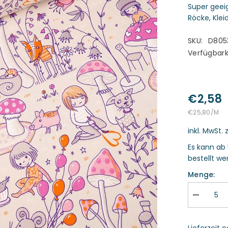
Super geeig
Röcke, Klei
SKU:
D805
Verfügbark
€2,58
STÜCKPREIS
PR
€25,80
/
M
inkl. MwSt. 
Es kann ab 
bestellt we
Menge:
Menge
verringern
für
Bio
Lieferzeit 