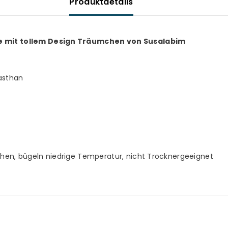
Produktdetails
te mit tollem Design Träumchen von Susalabim
asthan
chen, bügeln niedrige Temperatur, nicht Trocknergeeignet