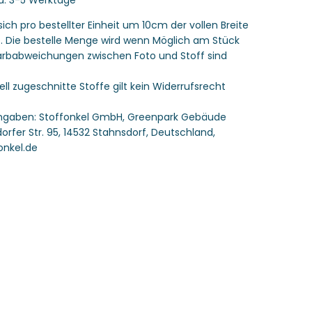
Jersey
Susalabim
-
Träumchen-
sich pro bestellter Einheit um 10cm der vollen Breite
Stoffonkel
s. Die bestelle Menge wird wenn Möglich am Stück
 Farbabweichungen zwischen Foto und Stoff sind
uell zugeschnitte Stoffe gilt kein Widerrufsrecht
angaben:
Stoffonkel GmbH, Greenpark Gebäude
dorfer Str. 95, 14532 Stahnsdorf, Deutschland,
onkel.de