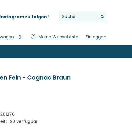
f Instagram zu folgen!
0
swagen
Meine Wunschliste
Einloggen
0
Artikel
en Fein - Cognac Braun
201276
eit:
20 verfügbar