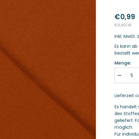
€0,99
STÜCKPREIS
PRO
€9,90
/
M
inkl. MwSt. 
Es kann ab 
bestellt we
Menge:
Menge
verringern
für
Bündchen
Lieferzeit 
fein
-
Cognac
Es handelt 
braun
des Stoffe
geliefert.
möglich.
Für individ