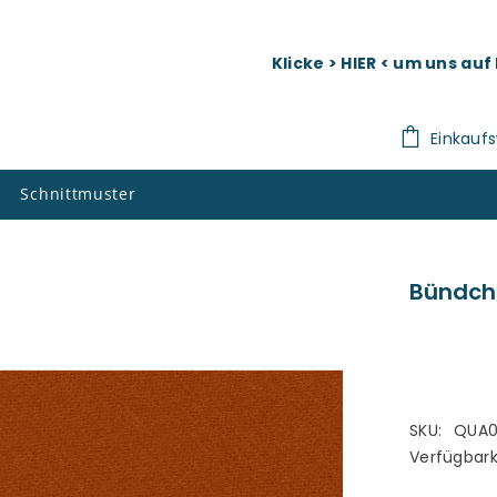
Klicke > HIER < um uns au
Einkauf
Schnittmuster
Bündch
SKU:
QUA0
Verfügbark