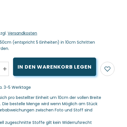
zzgl.
Versandkosten
50cm (entspricht 5 Einheiten) in 10cm Schritten
rden.
IN DEN WARENKORB LEGEN
Menge
erhöhen
für
Bündchen
ca. 3-5 Werktage
fein
-
Cognac
sich pro bestellter Einheit um 10cm der vollen Breite
braun
s. Die bestelle Menge wird wenn Möglich am Stück
 Farbabweichungen zwischen Foto und Stoff sind
uell zugeschnitte Stoffe gilt kein Widerrufsrecht