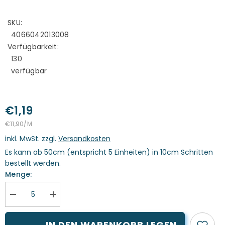
SKU:
4066042013008
Verfügbarkeit:
130
verfügbar
€1,19
STÜCKPREIS
PRO
€11,90
/
M
inkl. MwSt. zzgl.
Versandkosten
Es kann ab 50cm (entspricht 5 Einheiten) in 10cm Schritten
bestellt werden.
Menge:
Menge
Menge
verringern
erhöhen
für
für
Futterstoff
Futterstoff
IN DEN WARENKORB LEGEN