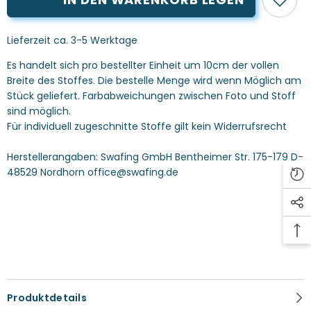
Filati
Filati
Paisley
Paisley
burgundy
burgundy
Lieferzeit ca. 3-5 Werktage
Es handelt sich pro bestellter Einheit um 10cm der vollen
Breite des Stoffes. Die bestelle Menge wird wenn Möglich am
Stück geliefert. Farbabweichungen zwischen Foto und Stoff
sind möglich.
Für individuell zugeschnitte Stoffe gilt kein Widerrufsrecht
Herstellerangaben:
Swafing GmbH Bentheimer Str. 175-179 D-
48529 Nordhorn office@swafing.de
Produktdetails