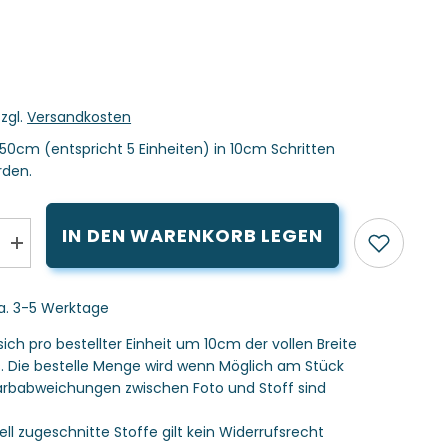
zzgl.
Versandkosten
50cm (entspricht 5 Einheiten) in 10cm Schritten
rden.
IN DEN WARENKORB LEGEN
Menge
erhöhen
für
Musselin
ca. 3-5 Werktage
Dobby
Punkte
gestickt
sich pro bestellter Einheit um 10cm der vollen Breite
weiß
s. Die bestelle Menge wird wenn Möglich am Stück
 Farbabweichungen zwischen Foto und Stoff sind
uell zugeschnitte Stoffe gilt kein Widerrufsrecht