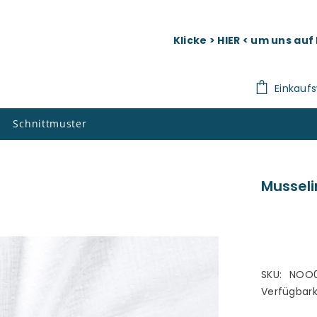
Klicke > HIER < um uns au
Einkauf
Schnittmuster
Musseli
SKU:
NOO0
Verfügbark