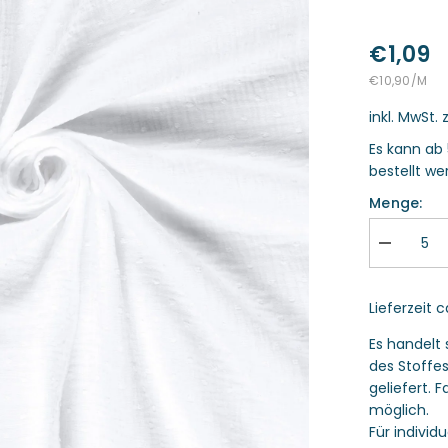
€1,09
STÜCKPREIS
PRO
€10,90
/
M
inkl. MwSt. 
Es kann ab 
bestellt we
Menge:
Menge
verringern
für
Musselin
Lieferzeit 
Dobby
Punkte
gestickt
Es handelt 
weiß
des Stoffe
geliefert.
möglich.
Für individ