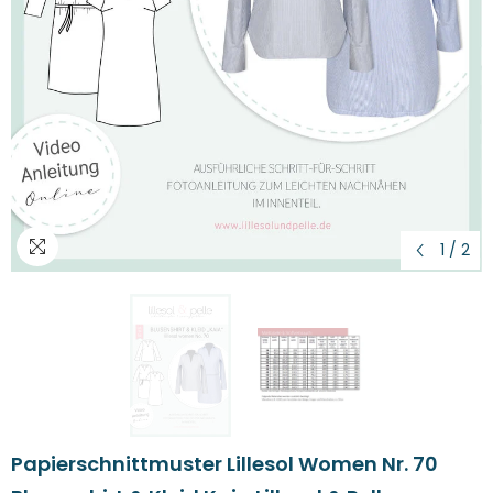
1
/
2
Papierschnittmuster Lillesol Women Nr. 70