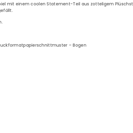
ispiel mit einem coolen Statement-Teil aus zotteligem Plüschs
efällt.
n.
druckformatpapierschnittmuster – Bogen