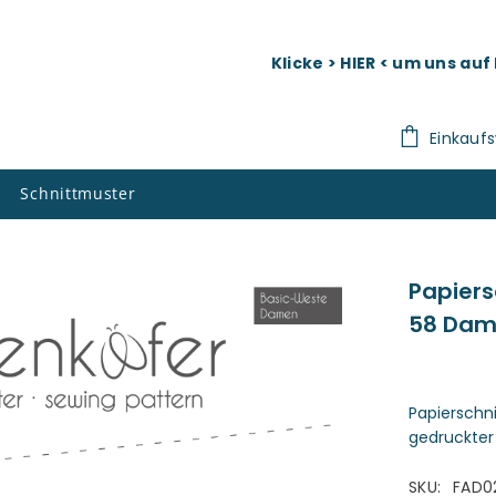
Klicke > HIER < um uns au
Einkauf
Schnittmuster
Papiers
58 Dam
Papierschn
gedruckter
SKU:
FAD0