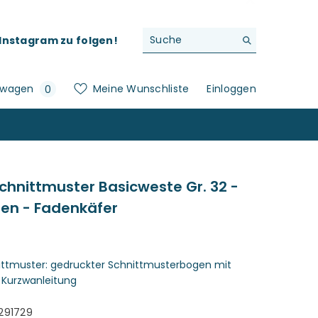
f Instagram zu folgen!
0
swagen
Meine Wunschliste
Einloggen
0
Artikel
chnittmuster Basicweste Gr. 32 -
en - Fadenkäfer
ittmuster: gedruckter Schnittmusterbogen mit
 Kurzwanleitung
291729