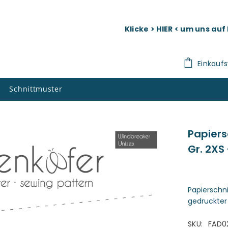
Klicke > HIER < um uns au
Einkauf
Schnittmuster
Papiers
Gr. 2XS
Papierschn
gedruckter
SKU:
FAD0