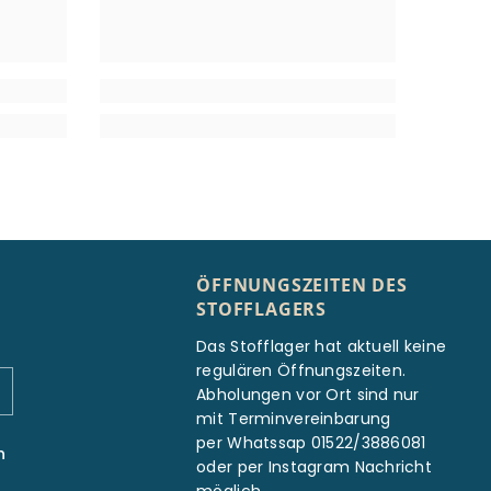
ÖFFNUNGSZEITEN DES
STOFFLAGERS
Das Stofflager hat aktuell keine
regulären Öffnungszeiten.
Abholungen vor Ort sind nur
mit Terminvereinbarung
per Whatssap 01522/3886081
n
oder per Instagram Nachricht
möglich.