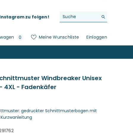
f Instagram zu folgen!
0
swagen
Meine Wunschliste
Einloggen
0
Artikel
chnittmuster Windbreaker Unisex
 - 4XL - Fadenkäfer
ittmuster: gedruckter Schnittmusterbogen mit
 Kurzwanleitung
291762