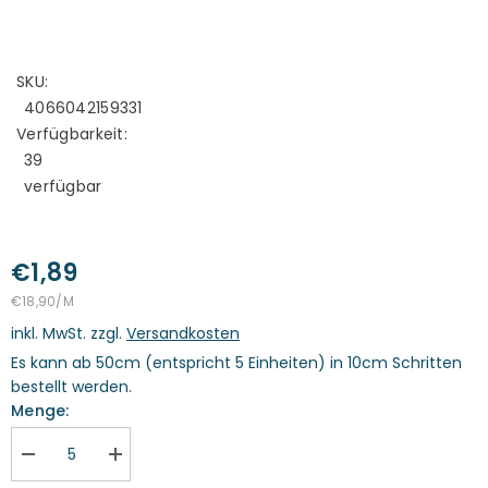
SKU:
4066042159331
Verfügbarkeit:
39
verfügbar
€1,89
STÜCKPREIS
PRO
€18,90
/
M
inkl. MwSt. zzgl.
Versandkosten
Es kann ab 50cm (entspricht 5 Einheiten) in 10cm Schritten
bestellt werden.
Menge:
Menge
Menge
verringern
erhöhen