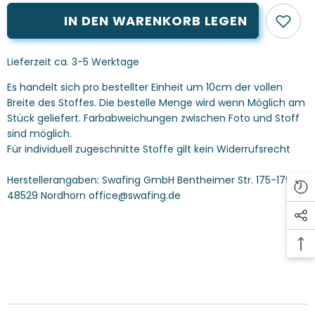
für
für
Thorsten
Thorsten
IN DEN WARENKORB LEGEN
Berger
Berger
Jersey
Jersey
Kombistoff
Kombistoff
See
See
Lieferzeit ca. 3-5 Werktage
U
U
Later
Later
Es handelt sich pro bestellter Einheit um 10cm der vollen
Blättermuster
Blättermuster
Breite des Stoffes. Die bestelle Menge wird wenn Möglich am
Stück geliefert. Farbabweichungen zwischen Foto und Stoff
sind möglich.
Für individuell zugeschnitte Stoffe gilt kein Widerrufsrecht
Herstellerangaben:
Swafing GmbH Bentheimer Str. 175-179 D-
48529 Nordhorn office@swafing.de