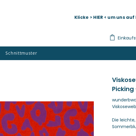
Klicke > HIER < um uns au
Einkauf
Schnittmuster
Viskose
Picking
wunderbwar 
Viskosewe
Die leichte
Sommerblus