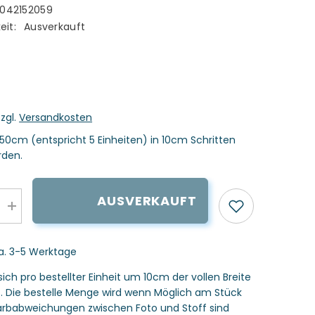
042152059
eit:
Ausverkauft
zzgl.
Versandkosten
50cm (entspricht 5 Einheiten) in 10cm Schritten
rden.
AUSVERKAUFT
Menge
erhöhen
für
bware
Viskosewebware
ca. 3-5 Werktage
-
Happy
Leo
sich pro bestellter Einheit um 10cm der vollen Breite
-
s. Die bestelle Menge wird wenn Möglich am Stück
Cherry
Picking
 Farbabweichungen zwischen Foto und Stoff sind