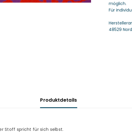
-
möglich.
Swafing
Für individ
Hersteller
48529 Nord
Produktdetails
r Stoff spricht für sich selbst.